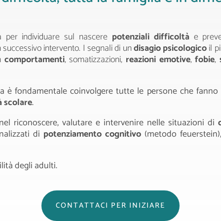
ia per individuare sul nascere
potenziali difficoltà
e preven
 successivo intervento. I segnali di un
disagio psicologico
il p
in
comportamenti
, somatizzazioni,
reazioni emotive
,
fobie
,
ia è fondamentale coinvolgere tutte le persone che fanno 
à scolare
.
nel riconoscere, valutare e intervenire nelle situazioni di
alizzati di
potenziamento cognitivo
(metodo feuerstein),
ità degli adulti.
CONTATTACI PER INIZIARE