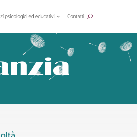
zi psicologici ed educativi
Contatti
fanzia
coltà