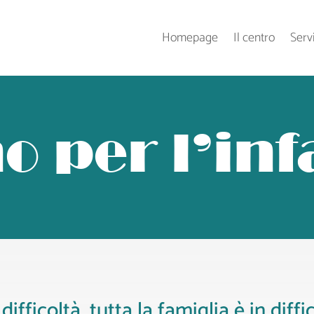
Homepage
Il centro
Servi
o per l’in
ficoltà, tutta la famiglia è in diffi